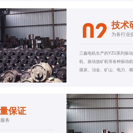
技术
02
为各行业
三鑫电机生产的YZU系列振
机、振动放矿机等各种振动
煤炭、冶金、矿山、电力、
质量保证
工服务